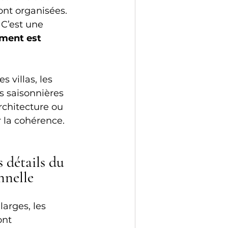
ont organisées.
C’est une 
ent est 
 villas, les 
s saisonnières 
rchitecture ou 
 la cohérence.
s détails du 
nnelle
arges, les 
ont 