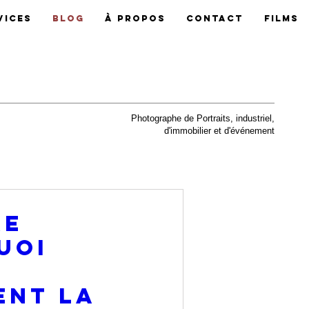
vices
Blog
À Propos
Contact
Films
Photographe de Portraits, industriel,
d'immobilier et d'événement
re
uoi
s
ent la