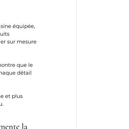
sine équipée, 
uits 
ier sur mesure 
montre que le 
chaque détail 
 et plus 
u.
mente la 