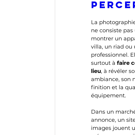
perce
La photographie
ne consiste pas
montrer un app
villa, un riad ou
professionnel. El
surtout à 
faire 
lieu
, à révéler s
ambiance, son n
finition et la qu
équipement.
Dans un marché 
annonce, un site
images jouent u