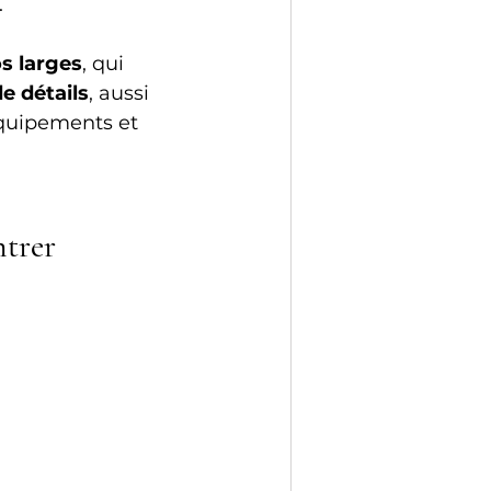
.
s larges
, qui 
e détails
, aussi 
équipements et 
trer 