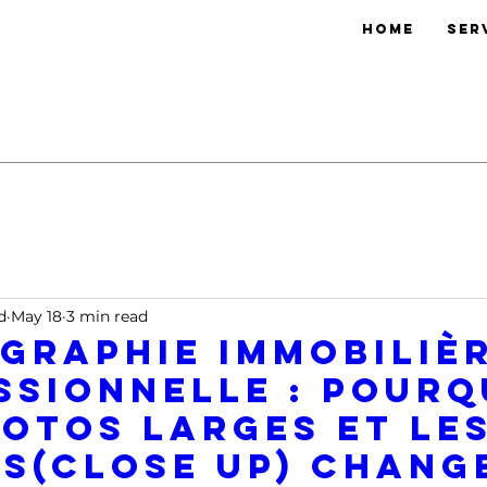
Home
Ser
d
May 18
3 min read
graphie immobiliè
ssionnelle : pourq
hotos larges et le
ls(close up) chang