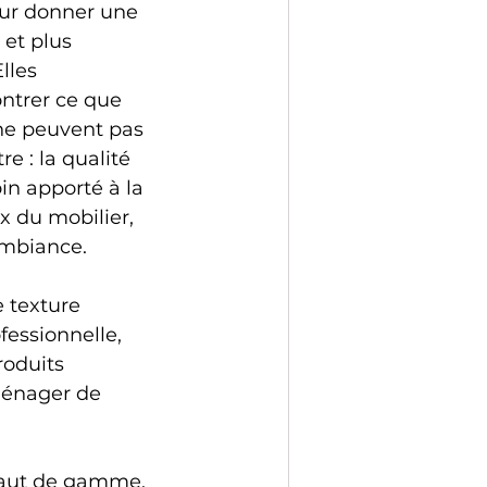
ur donner une 
 et plus 
lles 
ntrer ce que 
ne peuvent pas 
e : la qualité 
in apporté à la 
x du mobilier, 
 ambiance.
 texture 
essionnelle, 
roduits 
ménager de 
haut de gamme, 