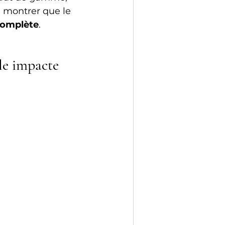
 montrer que le 
complète
.
le impacte 