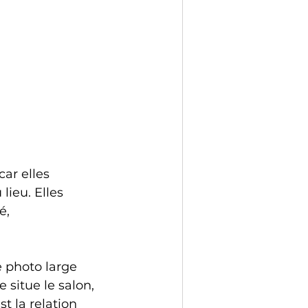
ar elles 
ieu. Elles 
é, 
 photo large 
 situe le salon, 
 la relation 