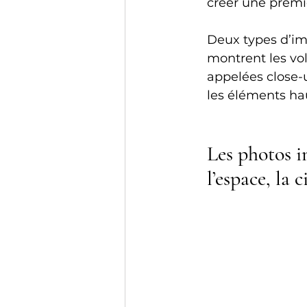
créer une premiè
Deux types d’im
montrent les vol
appelées close-u
les éléments h
Les photos i
l’espace, la 